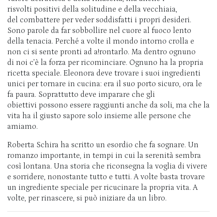
risvolti positivi della solitudine e della vecchiaia,
del combattere per veder soddisfatti i propri desideri.
Sono parole da far sobbollire nel cuore al fuoco lento
della tenacia. Perché a volte il mondo intorno crolla e
non ci si sente pronti ad a!rontarlo. Ma dentro ognuno
di noi c’è la forza per ricominciare. Ognuno ha la propria
ricetta speciale. Eleonora deve trovare i suoi ingredienti
unici per tornare in cucina: era il suo porto sicuro, ora le
fa paura. Soprattutto deve imparare che gli
obiettivi possono essere raggiunti anche da soli, ma che la
vita ha il giusto sapore solo insieme alle persone che
amiamo.
Roberta Schira ha scritto un esordio che fa sognare. Un
romanzo importante, in tempi in cui la serenità sembra
così lontana. Una storia che riconsegna la voglia di vivere
e sorridere, nonostante tutto e tutti. A volte basta trovare
un ingrediente speciale per ricucinare la propria vita. A
volte, per rinascere, si può iniziare da un libro.