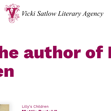
e author of L
en
Lilly's Children