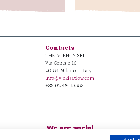
Contacts
THE AGENCY SRL
Via Cenisio 16
20154 Milano – Italy
info@vickisatlow.com
+39 02.48015553
We are social
Accettare