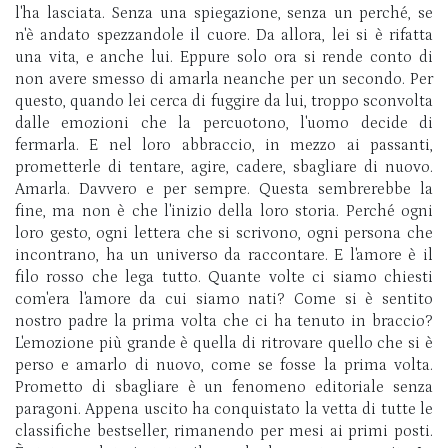
l'ha lasciata. Senza una spiegazione, senza un perché, se
n'è andato spezzandole il cuore. Da allora, lei si è rifatta
una vita, e anche lui. Eppure solo ora si rende conto di
non avere smesso di amarla neanche per un secondo. Per
questo, quando lei cerca di fuggire da lui, troppo sconvolta
dalle emozioni che la percuotono, l'uomo decide di
fermarla. E nel loro abbraccio, in mezzo ai passanti,
prometterle di tentare, agire, cadere, sbagliare di nuovo.
Amarla. Davvero e per sempre. Questa sembrerebbe la
fine, ma non è che l'inizio della loro storia. Perché ogni
loro gesto, ogni lettera che si scrivono, ogni persona che
incontrano, ha un universo da raccontare. E l'amore è il
filo rosso che lega tutto. Quante volte ci siamo chiesti
com'era l'amore da cui siamo nati? Come si è sentito
nostro padre la prima volta che ci ha tenuto in braccio?
L'emozione più grande è quella di ritrovare quello che si è
perso e amarlo di nuovo, come se fosse la prima volta.
Prometto di sbagliare è un fenomeno editoriale senza
paragoni. Appena uscito ha conquistato la vetta di tutte le
classifiche bestseller, rimanendo per mesi ai primi posti.