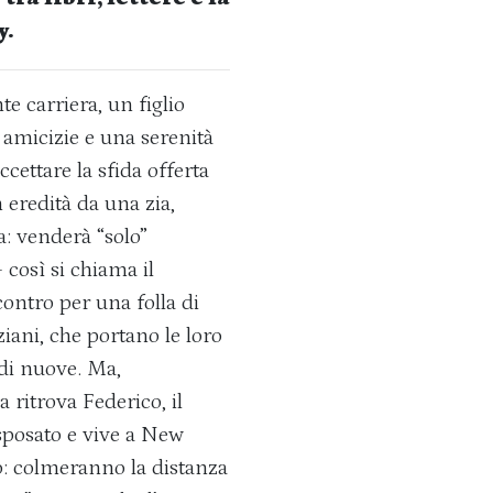
y.
e carriera, un figlio
 amicizie e una serenità
cettare la sfida offerta
n eredità da una zia,
a: venderà “solo”
così si chiama il
contro per una folla di
iani, che portano le loro
 di nuove. Ma,
 ritrova Federico, il
sposato e vive a New
o: colmeranno la distanza