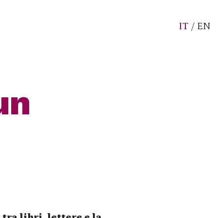
IT
/
EN
un
 libri, lettere e la