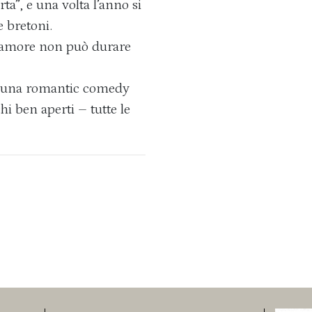
rta”, e una volta l’anno si
e bretoni.
 d’amore non può durare
re, una romantic comedy
i ben aperti – tutte le