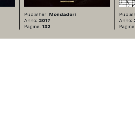
Publisher:
Mondadori
Publis
Anno:
2017
Anno:
Pagine:
132
Pagine