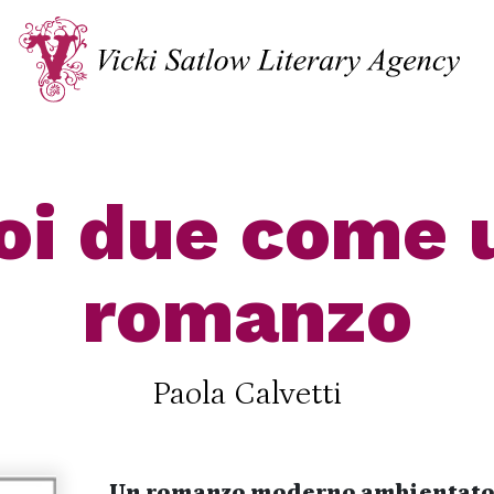
oi due come 
romanzo
Paola Calvetti
Un romanzo moderno ambientato tra