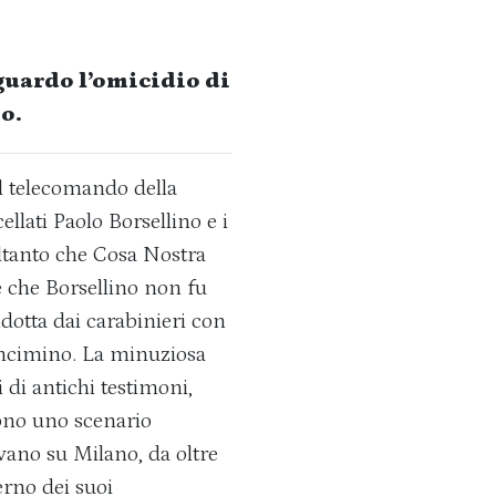
guardo l’omicidio di
o.
l telecomando della
llati Paolo Borsellino e i
ltanto che Cosa Nostra
 e che Borsellino non fu
ndotta dai carabinieri con
ancimino. La minuziosa
ni di antichi testimoni,
rono uno scenario
vano su Milano, da oltre
erno dei suoi