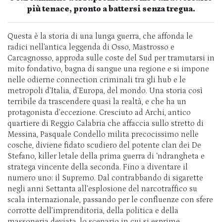
più tenace, pronto a battersi senza tregua.
Questa è la storia di una lunga guerra, che affonda le
radici nell’antica leggenda di Osso, Mastrosso e
Carcagnosso, approda sulle coste del Sud per tramutarsi in
mito fondativo, bagna di sangue una regione e si impone
nelle odierne connection criminali tra gli hub e le
metropoli d’Italia, d’Europa, del mondo. Una storia così
terribile da trascendere quasi la realtà, e che ha un
protagonista d’eccezione. Cresciuto ad Archi, antico
quartiere di Reggio Calabria che affaccia sullo stretto di
Messina, Pasquale Condello milita precocissimo nelle
cosche, diviene fidato scudiero del potente clan dei De
Stefano, killer letale della prima guerra di ‘ndrangheta e
stratega vincente della seconda. Fino a diventare il
numero uno: il Supremo. Dal contrabbando di sigarette
negli anni Settanta all’esplosione del narcotraffico su
scala internazionale, passando per le confluenze con sfere
corrotte dell’imprenditoria, della politica e della
massoneria deviata, lo scenario in cui si esprime