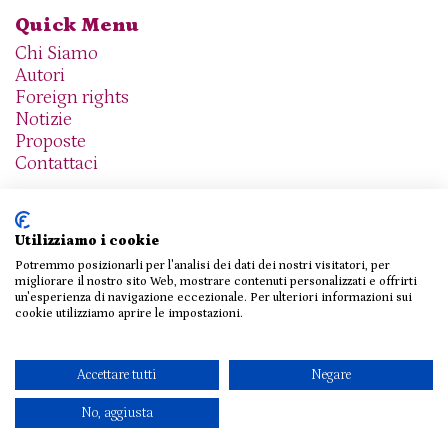
Quick Menu
Chi Siamo
Autori
Foreign rights
Notizie
Proposte
Contattaci
Utilizziamo i cookie
Potremmo posizionarli per l'analisi dei dati dei nostri visitatori, per
We are social
migliorare il nostro sito Web, mostrare contenuti personalizzati e offrirti
un'esperienza di navigazione eccezionale. Per ulteriori informazioni sui
cookie utilizziamo aprire le impostazioni.
© 2026 THE AGENCY SRL
Accettare tutti
Negare
Privacy Policy
|
Cookie Policy
|
Contattaci
No, aggiusta
Design e sviluppo
Viva!