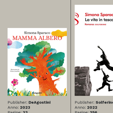
Publisher:
DeAgostini
Publisher:
Solferin
Anno:
2023
Anno:
2022
Pagine:
32
Pagine:
256