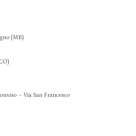
regno (MB)
(CO)
Monviso – Via San Francesco