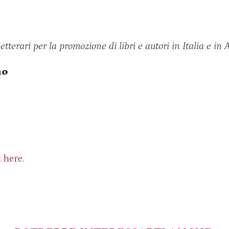
etterari per la promozione di libri e autori in Italia e in
no
l
here
.