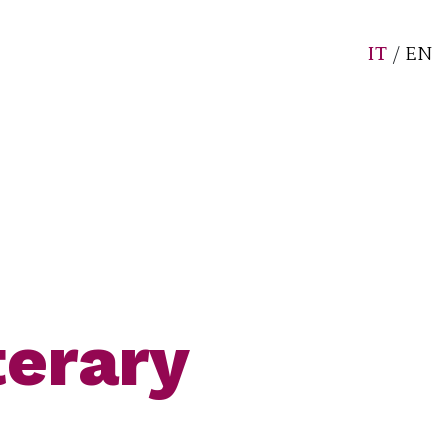
IT
/
EN
terary