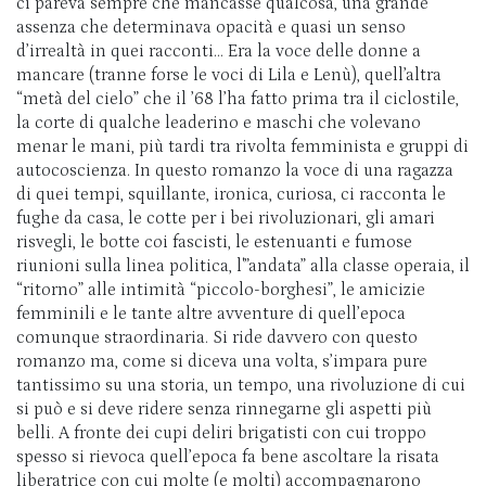
ci pareva sempre che mancasse qualcosa, una grande
assenza che determinava opacità e quasi un senso
d’irrealtà in quei racconti… Era la voce delle donne a
mancare (tranne forse le voci di Lila e Lenù), quell’altra
“metà del cielo” che il ’68 l’ha fatto prima tra il ciclostile,
la corte di qualche leaderino e maschi che volevano
menar le mani, più tardi tra rivolta femminista e gruppi di
autocoscienza. In questo romanzo la voce di una ragazza
di quei tempi, squillante, ironica, curiosa, ci racconta le
fughe da casa, le cotte per i bei rivoluzionari, gli amari
risvegli, le botte coi fascisti, le estenuanti e fumose
riunioni sulla linea politica, l'”andata” alla classe operaia, il
“ritorno” alle intimità “piccolo-borghesi”, le amicizie
femminili e le tante altre avventure di quell’epoca
comunque straordinaria. Si ride davvero con questo
romanzo ma, come si diceva una volta, s’impara pure
tantissimo su una storia, un tempo, una rivoluzione di cui
si può e si deve ridere senza rinnegarne gli aspetti più
belli. A fronte dei cupi deliri brigatisti con cui troppo
spesso si rievoca quell’epoca fa bene ascoltare la risata
liberatrice con cui molte (e molti) accompagnarono