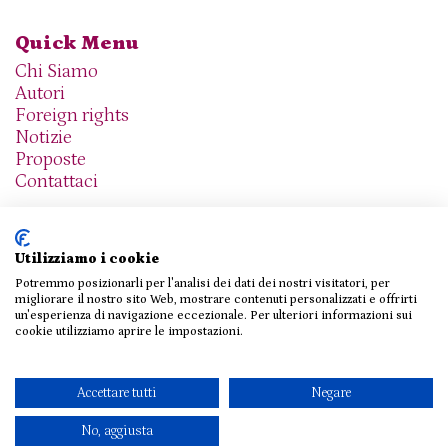
Quick Menu
Chi Siamo
Autori
Foreign rights
Notizie
Proposte
Contattaci
Utilizziamo i cookie
Potremmo posizionarli per l'analisi dei dati dei nostri visitatori, per
We are social
migliorare il nostro sito Web, mostrare contenuti personalizzati e offrirti
un'esperienza di navigazione eccezionale. Per ulteriori informazioni sui
cookie utilizziamo aprire le impostazioni.
© 2026 THE AGENCY SRL
Accettare tutti
Negare
Privacy Policy
|
Cookie Policy
|
Contattaci
No, aggiusta
Design e sviluppo
Viva!