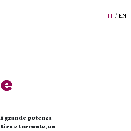
IT
/
EN
te
i grande potenza
tica e toccante, un