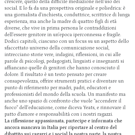
crescere, quello della difficile mediazione nell’uso dei
social. E lo fa da una prospettiva originale e poliedrica: è
una giornalista d’inchiesta, conduttrice, scrittrice di lunga
esperienza, ma anche la madre di quattro figli di età
diverse, che vive in prima persona le contraddizioni
dell’essere genitore in un’epoca iperconnessa e fragile.
Dodici capitoli, ciascuno con un focus su un aspetto dello
sfaccettato universo della comunicazione social,
intrecciano storie vere, indagini, riflessioni, in cui alle
parole di psicologi, pedagogisti, linguisti e insegnanti si
affiancano quelle di genitori che hanno conosciuto il
dolore. Il risultato è un testo pensato per creare
consapevolezza, offrire strumenti pratici e diventare un
punto di riferimento per madri, padri, educatori e
professionisti del mondo della scuola. Un manifesto ma
anche uno spazio di confronto che vuole “accendere il
fuoco” dell’educazione, come diceva Yeats, e rinnovare il
patto d’amore e responsabilità con i nostri ragazzi.
La riflessione appassionata, partecipe e informata che
ancora mancava in Italia per riportare al centro del
dibattito sui ragazzi e i social la nostra parte, la nostra