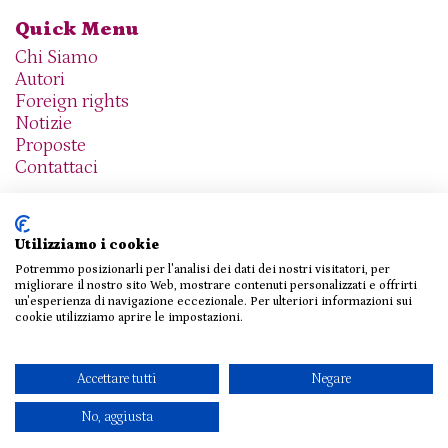
Quick Menu
Chi Siamo
Autori
Foreign rights
Notizie
Proposte
Contattaci
Utilizziamo i cookie
Potremmo posizionarli per l'analisi dei dati dei nostri visitatori, per
We are social
migliorare il nostro sito Web, mostrare contenuti personalizzati e offrirti
un'esperienza di navigazione eccezionale. Per ulteriori informazioni sui
cookie utilizziamo aprire le impostazioni.
© 2026 THE AGENCY SRL
Accettare tutti
Negare
Privacy Policy
|
Cookie Policy
|
Contattaci
No, aggiusta
Design e sviluppo
Viva!